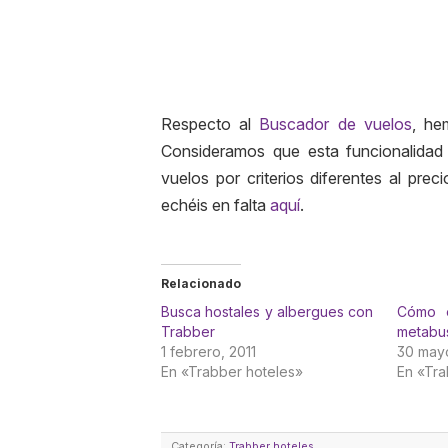
Respecto al
Buscador de vuelos
, he
Consideramos que esta funcionalidad 
vuelos por criterios diferentes al pre
echéis en falta
aquí
.
Relacionado
Busca hostales y albergues con
Cómo e
Trabber
metabus
1 febrero, 2011
30 may
En «Trabber hoteles»
En «Tr
Categoría:
Trabber hoteles