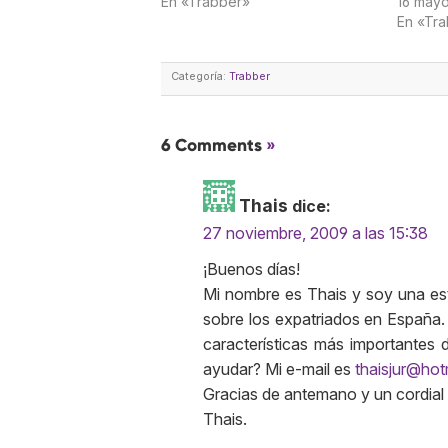
En «Trabber»
16 mayo
En «Tr
Categoría:
Trabber
6 Comments
»
Thais
dice:
27 noviembre, 2009 a las 15:38
¡Buenos días!
Mi nombre es Thais y soy una est
sobre los expatriados en España.
características más importantes 
ayudar? Mi e-mail es
thaisjur@hot
Gracias de antemano y un cordial
Thais.