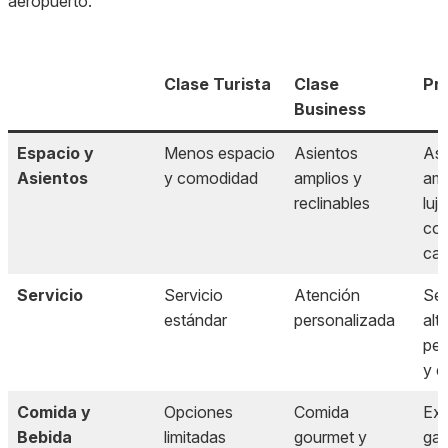
aeropuerto.
Clase Turista
Clase
Pr
Business
Espacio y
Menos espacio
Asientos
Asi
Asientos
y comodidad
amplios y
amp
reclinables
luj
con
ca
Servicio
Servicio
Atención
Ser
estándar
personalizada
alt
per
y e
Comida y
Opciones
Comida
Exp
Bebida
limitadas
gourmet
y
gas