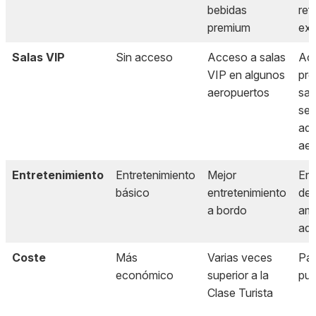
bebidas
ref
premium
exc
Salas VIP
Sin acceso
Acceso a salas
Ac
VIP en algunos
pre
aeropuertos
sal
ser
adi
aer
Entretenimiento
Entretenimiento
Mejor
Ent
básico
entretenimiento
de 
a bordo
am
adi
Coste
Más
Varias veces
Par
económico
superior a la
pud
Clase Turista