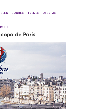
TELES
COCHES
TRENES
OFERTAS
ente »
rocopa de París